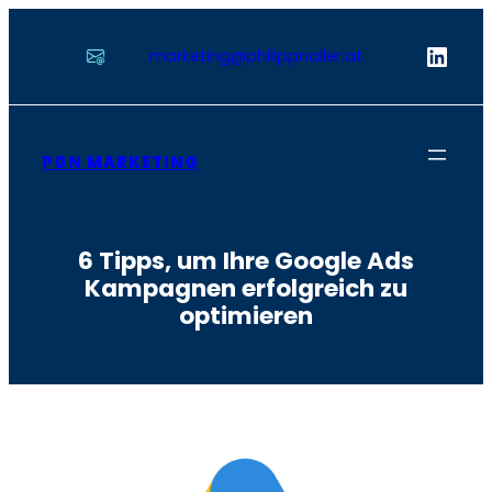
Zum
Inhalt
Linke
marketing@philippnaller.at
springen
PGN MARKETING
6 Tipps, um Ihre Google Ads
Kampagnen erfolgreich zu
optimieren